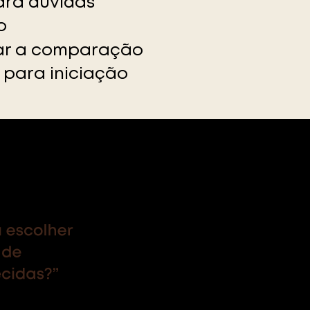
ara dúvidas
o
iar a comparação
para iniciação