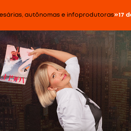
resárias, autônomas e infoprodutoras
17 