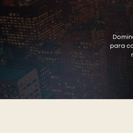
Domine
para c