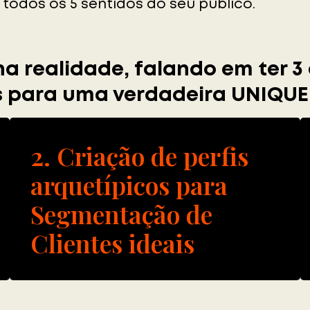
 todos os 5 sentidos do seu público.
na realidade, falando em ter 3
s para uma verdadeira UNIQU
2. Criação de perfis
arquetípicos para
Segmentação de
Clientes ideais