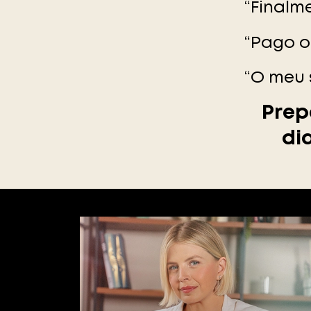
“Finalm
“Pago o
“O meu 
Prep
di