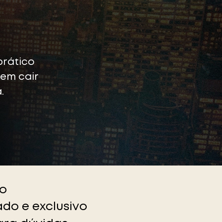
prático
em cair
.
ão
do e exclusivo