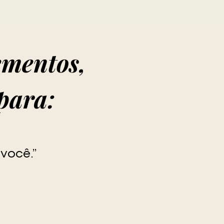
lementos,
para:
você.”