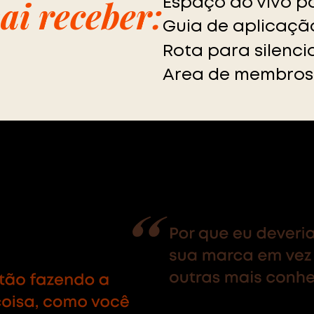
ai receber:
Espaço ao vivo p
Guia de aplicaçã
Rota para silenc
Area de membros 