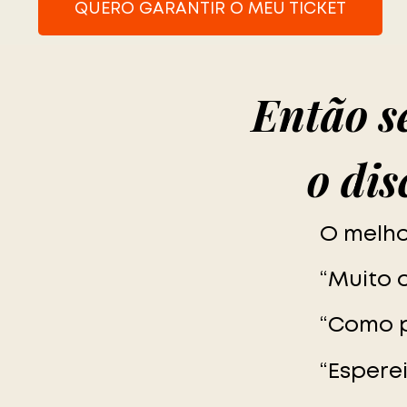
QUERO GARANTIR O MEU TICKET
Então se
o di
O melhor
“Muito 
“Como p
“Espere