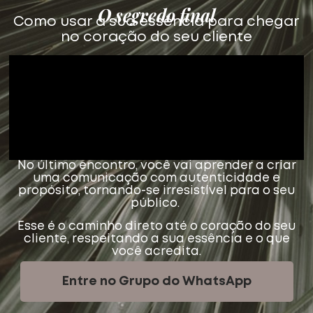
O segredo final
Como usar a sua essência para chegar
no coração do seu cliente
No último encontro, você vai aprender a criar
uma comunicação com autenticidade e
propósito, tornando-se irresistível para o seu
público.
Esse é o caminho direto até o coração do seu
cliente, respeitando a sua essência e o que
você acredita.
Entre no Grupo do WhatsApp