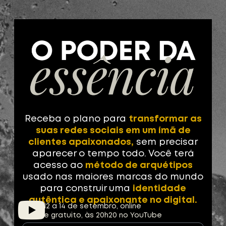
Receba o plano para
transformar as
suas redes sociais em um ímã de
clientes apaixonados,
sem precisar
aparecer o tempo todo.
Você terá
acesso ao
método de arquétipos
usado nas maiores marcas do mundo
para construir uma
identidade
autêntica e apaixonante no digital.
12 a 14 de setembro, online
e gratuito, às 20h20 no YouTube