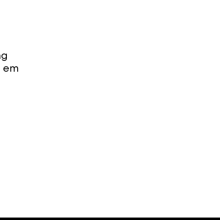
ng
e em