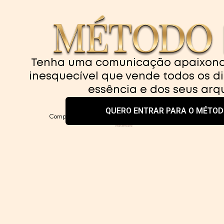
Tenha uma comunicação apaixon
inesquecível que vende todos os d
essência e dos seus arq
QUERO ENTRAR PARA O MÉTOD
Compra 100% segura! Receba seu acesso imediatamente após