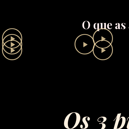
O que as
Os 3 p