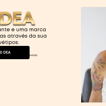
ante e uma marca
ias através da sua
uétipos.
O DEA
 confirmação do pagamento.