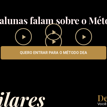
 alunas falam sobre o Mé
QUERO ENTRAR PARA O MÉTODO DEA
ilares
De
Você