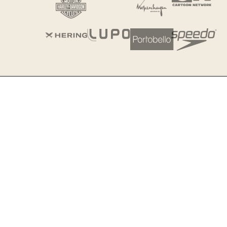
Meu amor,
Eu sei que o seu maior sonho é ser
realizada através de um negócio
autêntico, que representasse o meu
propósito e principalmente que te
torne livre.
Mas sem perceber você vai se
enrolando, se comparado, perdendo